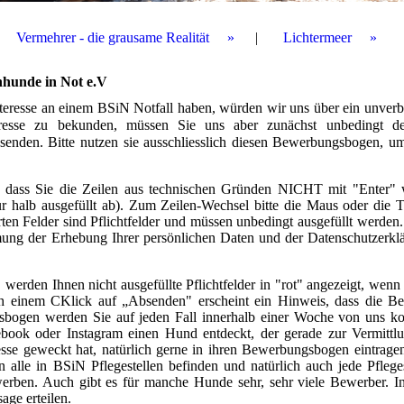
Vermehrer - die grausame Realität
Lichtermeer
nhunde in Not e.V
 Interesse an einem BSiN Notfall haben, würden wir uns über ein unverb
eresse zu bekunden, müssen Sie uns aber zunächst unbedingt 
senden. Bitte nutzen sie ausschliesslich diesen Bewerbungsbogen, u
s, dass Sie die Zeilen aus technischen Gründen NICHT mit "Enter"
 halb ausgefüllt ab). Zum Zeilen-Wechsel bitte die Maus oder die T
ten Felder sind Pflichtfelder und müssen unbedingt ausgefüllt werden.
ung der Erhebung Ihrer persönlichen Daten und der Datenschutzerk
erden Ihnen nicht ausgefüllte Pflichtfelder in "rot" angezeigt, wenn 
Nach einem CKlick auf „Absenden" erscheint ein Hinweis, dass die 
ogen werden Sie auf jeden Fall innerhalb einer Woche von uns kon
book oder Instagram einen Hund entdeckt, der gerade zur Vermittlu
sse geweckt hat, natürlich gerne in ihren Bewerbungsbogen eintrage
 alle in BSiN Pflegestellen befinden und natürlich auch jede Pfleges
werben. Auch gibt es für manche Hunde sehr, sehr viele Bewerber. I
age erteilen.