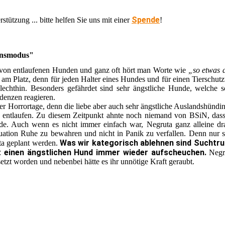
Spende
tützung ... bitte helfen Sie uns mit einer
!
bensmodus"
 von entlaufenen Hunden und ganz oft hört man Worte wie
„so etwas d
m Platz, denn für jeden Halter eines Hundes und für einen Tierschutzv
hlechthin. Besonders gefährdet sind sehr ängstliche Hunde, welche 
ndenzen reagieren.
r Horrortage, denn die liebe aber auch sehr ängstliche Auslandshündi
 entlaufen. Zu diesem Zeitpunkt ahnte noch niemand von BSiN, dass
e. Auch wenn es nicht immer einfach war, Negruta ganz alleine dr
tuation Ruhe zu bewahren und nicht in Panik zu verfallen. Denn nur 
Was wir kategorisch ablehnen sind Suchtru
ta geplant werden.
t einen ängstlichen Hund immer wieder aufscheuchen.
Negr
etzt worden und nebenbei hätte es ihr unnötige Kraft geraubt.