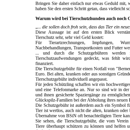
Bringen Sie daher einfach nur etwas Geduld mit,
haben Sie den ersten Schritt getan, dass vielleicht
Warum wird bei Tierschutzhunden auch noch G
„
... die sollen doch froh sein, dass das Tier ein neu
Diese Aussage ist auf den ersten Blick verstän
Tierschutz sehr, sehr viel Geld kostet:
Für Tierartzrechnungen, Impfungen, Wurm
Nachbehandlungen, Transportkosten und Futter we
... und durch die Schutzgebühren werden z
Tierschutzaufwendungen gedeckt, was fehlt wi
finanziert.
Die Tierschutzgebühr für einen Notfall von "Berne
Euro. Bei alten, kranken oder aus sonstigen Grün
Tierschutzgebühr individuell angepasst.
Für jeden Schützling schaffen wir ein hochwertige
und eine Telefonmarke an. Nur so sind wir in der 
und ihnen gesicherte Spaziergänge zu ermögliche
Glückspilz-Familien bei der Abholung ihres neuen 
Die Schutzgebühr ist außerdem auch ein Symbol fü
Tier ist wertlos, auch nicht die alten, kranken oder
Übernahme von BSiN oft benachteiligten Tiere kan
Sie sehen, die Tierschutzgebühr, die vom Verein
Tiere überhaupt schützen zu können und helfen u