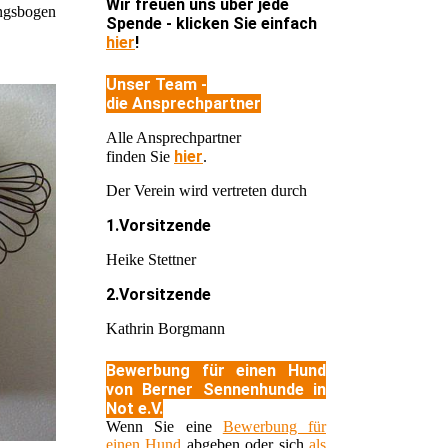
Wir freuen uns über jede
ungsbogen
Spende - klicken Sie einfach
hier
!
Unser Team -
die Ansprechpartner
Alle Ansprechpartner
hier
finden Sie
.
Der Verein wird vertreten durch
1.Vorsitzende
Heike Stettner
2.Vorsitzende
Kathrin Borgmann
Bewerbung für einen Hund
von Berner Sennenhunde in
Not e.V.
Wenn Sie eine
Bewerbung für
einen Hund
abgeben oder sich
als