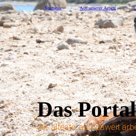
Startseite
Aus unserer Arbeit
U
Das Portal
der älteste, europaweit ar