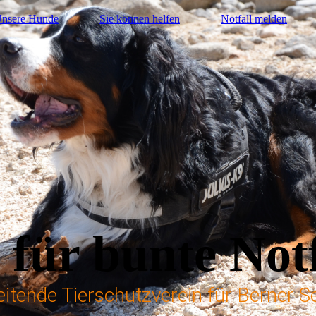
nsere Hunde
Sie können helfen
Notfall melden
 für bunte Notf
beitende Tierschutzverein für Berner