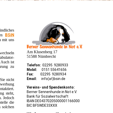
indliches
BSiN
den
m mit uns
Am Klusenberg 17
 wechseln
51588 Nümbrecht
abulator-
 Auch ist
Telefon:
02295 9280933
lärung zu
Mobil:
0151 55641656
Fax:
02295 9280934
Email:
info(at)bsin.de
Sie nicht
Bewerbung
Vereins- und Spendenkonto:
taktiert.
Berner Sennenhunde in Not e.V.
ng steht,
Bank für Sozialwirtschaft
n. Jedoch
IBAN DE04370205000001166000
telle die
BIC BFSWDE33XXX
n solchen