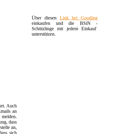
Über diesen
Link bei Gooding
einkaufen und die BSiN -
Schützlinge mit jedem Einkauf
unterstützen.
tet. Auch
Emails an
u melden.
ung, dass
telle an,
ass sich