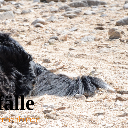
älle
 Sennenhunde