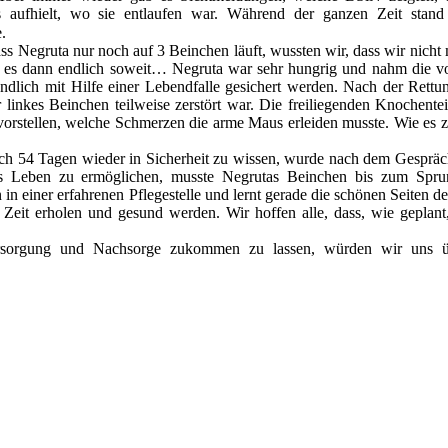
aufhielt, wo sie entlaufen war. Während der ganzen Zeit stand
.
ss Negruta nur noch auf 3 Beinchen läuft, wussten wir, dass wir nicht 
r es dann endlich soweit… Negruta war sehr hungrig und nahm die 
endlich mit Hilfe einer Lebendfalle gesichert werden. Nach der Rett
hr linkes Beinchen teilweise zerstört war. Die freiliegenden Knochente
vorstellen, welche Schmerzen die arme Maus erleiden musste. Wie es 
ch 54 Tagen wieder in Sicherheit zu wissen, wurde nach dem Gespräc
ies Leben zu ermöglichen, musste Negrutas Beinchen bis zum Spru
in einer erfahrenen Pflegestelle und lernt gerade die schönen Seiten d
 Zeit erholen und gesund werden. Wir hoffen alle, dass, wie geplant
rsorgung und Nachsorge zukommen zu lassen, würden wir uns ü