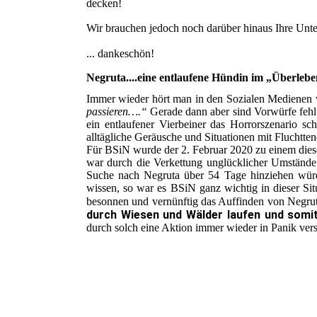
decken!
Wir brauchen jedoch noch darüber hinaus Ihre Unters
... dankeschön!
Negruta....eine entlaufene Hündin im „Überle
Immer wieder hört man in den Sozialen Medienen
passieren….“
Gerade dann aber sind Vorwürfe fehl a
ein entlaufener Vierbeiner das Horrorszenario sc
alltägliche Geräusche und Situationen mit Fluchtte
Für BSiN wurde der 2. Februar 2020 zu einem diese
war durch die Verkettung unglücklicher Umstände
Suche nach Negruta über 54 Tage hinziehen würd
wissen, so war es BSiN ganz wichtig in dieser Si
besonnen und vernünftig das Auffinden von Negru
durch Wiesen und Wälder laufen und somi
durch solch eine Aktion immer wieder in Panik vers