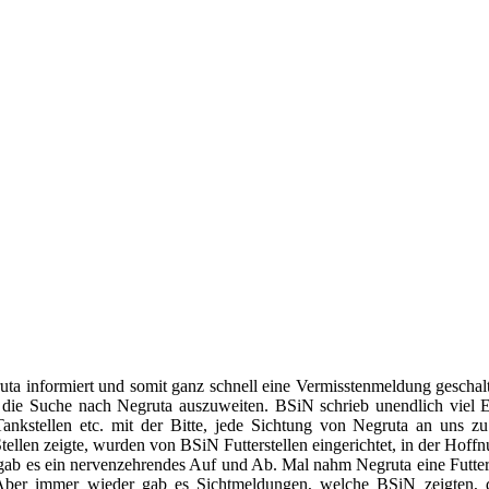
ta informiert und somit ganz schnell eine Vermisstenmeldung geschal
 die Suche nach Negruta auszuweiten. BSiN schrieb unendlich viel 
 Tankstellen etc. mit der Bitte, jede Sichtung von Negruta an uns z
ellen zeigte, wurden von BSiN Futterstellen eingerichtet, in der Hoffn
ab es ein nervenzehrendes Auf und Ab. Mal nahm Negruta eine Futters
ber immer wieder gab es Sichtmeldungen, welche BSiN zeigten, d