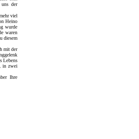
 uns der
mehr viel
von Heino
ung wurde
ile waren
zu diesem
h mit der
nggelenk
es Lebens
, in zwei
ber Ihre