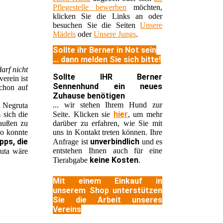
Pflegestelle bewerben
möchten,
klicken Sie die Links an oder
besuchen Sie die Seiten
Unsere
Mädels
oder
Unsere Jungs
.
Sollte ihr Berner in Not sein
... dann melden Sie sich bitte!
arf nicht
Sollte IHR Berner
erein ist
Sennenhund ein neues
schon auf
Zuhause benötigen
... wir stehen Ihrem Hund zur
n Negruta
hier
 sich die
Seite. Klicken sie
, um mehr
außen zu
darüber zu erfahren, wie Sie mit
so konnte
uns in Kontakt treten können. Ihre
pps, die
unverbindlich
Anfrage ist
und es
entstehen Ihnen auch für eine
uta wäre
keine Kosten
Tierabgabe
.
Mit einem Einkauf in
unserem Shop unterstützen
Sie die Arbeit unseres
Vereins