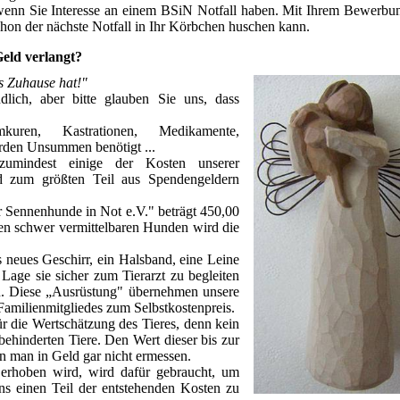
 wenn Sie Interesse an einem BSiN Notfall haben. Mit Ihrem Bewerb
 schon der nächste Notfall in Ihr Körbchen huschen kann.
eld verlangt?
es Zuhause hat!"
dlich, aber bitte glauben Sie uns, dass
kuren, Kastrationen, Medikamente,
rden Unsummen benötigt ...
umindest einige der Kosten unserer
rd zum größten Teil aus Spendengeldern
r Sennenhunde in Not e.V." beträgt 450,00
den schwer vermittelbaren Hunden wird die
s neues Geschirr, ein Halsband, eine Leine
Lage sie sicher zum Tierarzt zu begleiten
n. Diese „Ausrüstung" übernehmen unsere
Familienmitgliedes zum Selbstkostenpreis.
r die Wertschätzung des Tieres, denn kein
 behinderten Tiere. Den Wert dieser bis zur
n man in Geld gar nicht ermessen.
 erhoben wird, wird dafür gebraucht, um
ns einen Teil der entstehenden Kosten zu