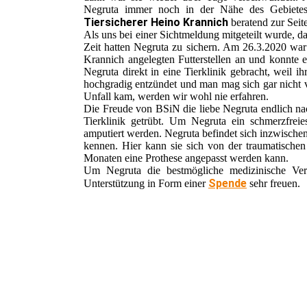
Negruta immer noch in der Nähe des Gebietes 
Tiersicherer Heino Krannich
beratend zur Seite
Als uns bei einer Sichtmeldung mitgeteilt wurde, da
Zeit hatten Negruta zu sichern. Am 26.3.2020 wa
Krannich angelegten Futterstellen an und konnte 
Negruta direkt in eine Tierklinik gebracht, weil i
hochgradig entzündet und man mag sich gar nicht 
Unfall kam, werden wir wohl nie erfahren.
Die Freude von BSiN die liebe Negruta endlich na
Tierklinik getrübt. Um Negruta ein schmerzfre
amputiert werden. Negruta befindet sich inzwischen 
kennen. Hier kann sie sich von der traumatischen
Monaten eine Prothese angepasst werden kann.
Um Negruta die bestmögliche medizinische Ve
Spende
Unterstützung in Form einer
sehr freuen.