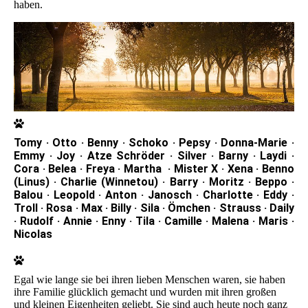
haben.
Tomy · Otto · Benny · Schoko · Pepsy · Donna-Marie ·
Emmy · Joy · Atze Schröder · Silver · Barny · Laydi ·
Cora · Belea · Freya · Martha · Mister X · Xena · Benno
(Linus) · Charlie (Winnetou) · Barry · Moritz · Beppo ·
Balou · Leopold · Anton · Janosch · Charlotte · Eddy ·
Troll · Rosa · Max · Billy · Sila · Ömchen · Strauss · Daily
· Rudolf · Annie · Enny · Tila · Camille · Malena · Maris ·
Nicolas
Egal wie lange sie bei ihren lieben Menschen waren, sie haben
ihre Familie glücklich gemacht und wurden mit ihren großen
und kleinen Eigenheiten geliebt. Sie sind auch heute noch ganz