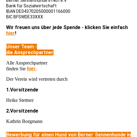
Berner Sennenhunde in Not e.V.
Bank für Sozialwirtschaft
IBAN DE04370205000001166000
BIC BFSWDE33XXX
Wir freuen uns über jede Spende - klicken Sie einfach
hier
!
Unser Team -
die Ansprechpartner
Alle Ansprechpartner
hier
finden Sie
.
Der Verein wird vertreten durch
1.Vorsitzende
Heike Stettner
2.Vorsitzende
Kathrin Borgmann
Bewerbung für einen Hund von Berner Sennenhunde in