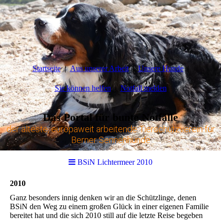
Startseite
Aus unserer Arbeit
Unsere Hunde
Sie können helfen
Notfall melden
Das Portal für bunte Notfälle
der älteste, europaweit arbeitende Tierschutzverein für
Berner Sennenhunde
BSiN Lichtermeer 2010
2010
Ganz besonders innig denken wir an die Schützlinge, denen
BSiN den Weg zu einem großen Glück in einer eigenen Familie
bereitet hat und die sich 2010 still auf die letzte Reise begeben