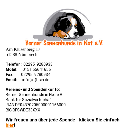
Am Klusenberg 17
51588 Nümbrecht
Telefon:
02295 9280933
Mobil:
0151 55641656
Fax:
02295 9280934
Email:
info(at)bsin.de
Vereins- und Spendenkonto:
Berner Sennenhunde in Not e.V.
Bank für Sozialwirtschaft
IBAN DE04370205000001166000
BIC BFSWDE33XXX
Wir freuen uns über jede Spende - klicken Sie einfach
hier
!