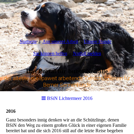
Startseite
Aus unserer Arbeit
Unsere Hunde
Sie können helfen
Notfall melden
Das Portal für bunte Notfälle
der älteste, europaweit arbeitende Tierschutzverein für
Berner Sennenhunde
BSiN Lichtermeer 2016
2016
Ganz besonders innig denken wir an die Schützlinge, denen
BSiN den Weg zu einem großen Glück in einer eigenen Familie
bereitet hat und die sich 2016 still auf die letzte Reise begeben