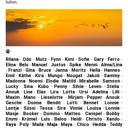
haben.
Rilana · Odo · Mutz · Fynn · Kimi · Sofie · Gary · Ferro ·
Elina · Belu · Manuel · Justus · Spike · Menni · Alma/Lina
· Franzi · Gina · Bruce · Janna · Moritz · Hella · Hannes ·
Emil · Käthe · Kira · Mungo · Nougat · Jakob · Sammy ·
Madonna · Noemi · Elodie · Matild · Mirabelle · Samson ·
Lucky · Sina · Kubo · Penny · Silvie · Leven · Stella ·
Anouk · Line · Elas · Lira · Lotta · Ursi · Adelina · Lilli ·
Maxim · Mano · Lieselotte · Mirjam · Pepper · Anouk ·
Gesche · Donna · Bendit · Lotti · Bennet · Lonnie ·
Lentje · Süssi · Tessa · Sira · Vinnie · Louisa · Lonnie ·
Masje · Booker · Domino · Matteo · Cwispel · Bobby ·
Emmi · Krümel · Luis · Baloo · Heidi · Christo · Xando ·
Raya · Poly · Maila · Maja · Maya · Chico · Hedda · Teddy