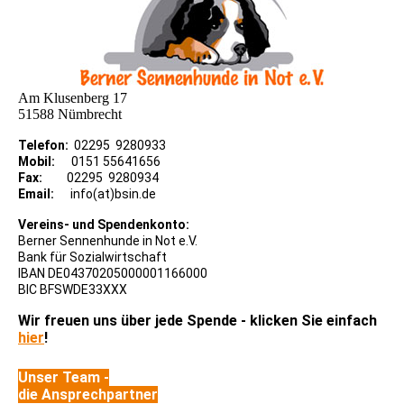
Am Klusenberg 17
51588 Nümbrecht
Telefon:
02295 9280933
Mobil:
0151 55641656
Fax:
02295 9280934
Email:
info(at)bsin.de
Vereins- und Spendenkonto:
Berner Sennenhunde in Not e.V.
Bank für Sozialwirtschaft
IBAN DE04370205000001166000
BIC BFSWDE33XXX
Wir freuen uns über jede Spende - klicken Sie einfach
hier
!
Unser Team -
die Ansprechpartner