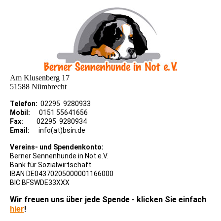
Am Klusenberg 17
51588 Nümbrecht
Telefon:
02295 9280933
Mobil:
0151 55641656
Fax:
02295 9280934
Email:
info(at)bsin.de
Vereins- und Spendenkonto:
Berner Sennenhunde in Not e.V.
Bank für Sozialwirtschaft
IBAN DE04370205000001166000
BIC BFSWDE33XXX
Wir freuen uns über jede Spende - klicken Sie einfach
hier
!