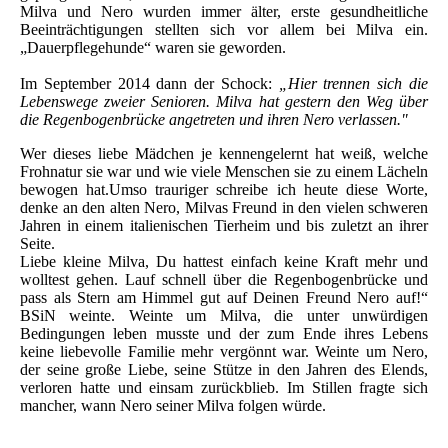
Milva und Nero wurden immer älter, erste gesundheitliche
Beeinträchtigungen stellten sich vor allem bei Milva ein.
„Dauerpflegehunde“ waren sie geworden.
Im September 2014 dann der Schock:
„Hier trennen sich die
Lebenswege zweier Senioren. Milva hat gestern den Weg über
die Regenbogenbrücke angetreten und ihren Nero verlassen."
Wer dieses liebe Mädchen je kennengelernt hat weiß, welche
Frohnatur sie war und wie viele Menschen sie zu einem Lächeln
bewogen hat.Umso trauriger schreibe ich heute diese Worte,
denke an den alten Nero, Milvas Freund in den vielen schweren
Jahren in einem italienischen Tierheim und bis zuletzt an ihrer
Seite.
Liebe kleine Milva, Du hattest einfach keine Kraft mehr und
wolltest gehen. Lauf schnell über die Regenbogenbrücke und
pass als Stern am Himmel gut auf Deinen Freund Nero auf!“
BSiN weinte. Weinte um Milva, die unter unwürdigen
Bedingungen leben musste und der zum Ende ihres Lebens
keine liebevolle Familie mehr vergönnt war. Weinte um Nero,
der seine große Liebe, seine Stütze in den Jahren des Elends,
verloren hatte und einsam zurückblieb. Im Stillen fragte sich
mancher, wann Nero seiner Milva folgen würde.