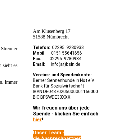
Am Klusenberg 17
51588 Nümbrecht
Telefon:
02295 9280933
 Streuner
Mobil:
0151 55641656
Fax:
02295 9280934
Email:
info(at)bsin.de
 sieht es
Vereins- und Spendenkonto:
Berner Sennenhunde in Not e.V.
en. Immer
Bank für Sozialwirtschaft
IBAN DE04370205000001166000
BIC BFSWDE33XXX
Wir freuen uns über jede
Spende - klicken Sie einfach
hier
!
Unser Team -
die Ansprechpartner