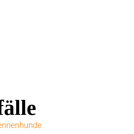
älle
 Sennenhunde