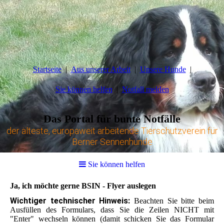
Startseite
Aus unserer Arbeit
Unsere Hunde
Sie können helfen
Notfall melden
Das Portal für bunte Notfälle
der älteste, europaweit arbeitende Tierschutzverein für
Berner Sennenhunde
Sie können helfen
Ja, ich möchte gerne BSIN - Flyer auslegen
Wichtiger technischer Hinweis:
Beachten Sie bitte beim
Ausfüllen des Formulars, dass Sie die Zeilen NICHT mit
"Enter" wechseln können (damit schicken Sie das Formular